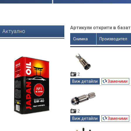
Артикули открити в базат
Актуално
Снимка
Производител
Цена
2
Виж детайли
Заменими
2
Виж детайли
Заменими