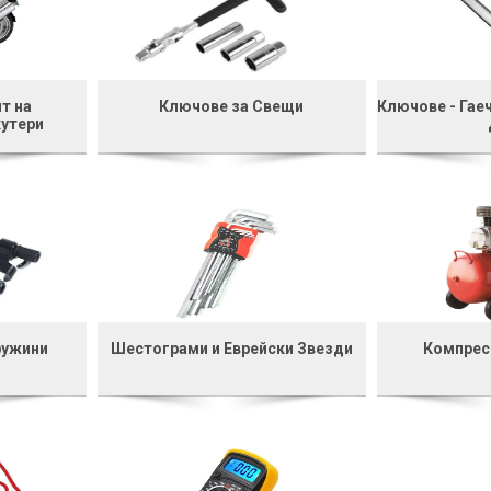
т на
Ключове за Свещи
Ключове - Гаеч
кутери
ружини
Шестограми и Еврейски Звезди
Компрес