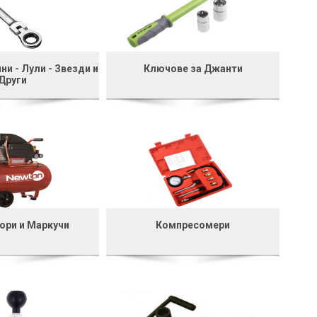
ни - Лули - Звезди и
Ключове за Джанти
Други
ори и Маркучи
Компресомери