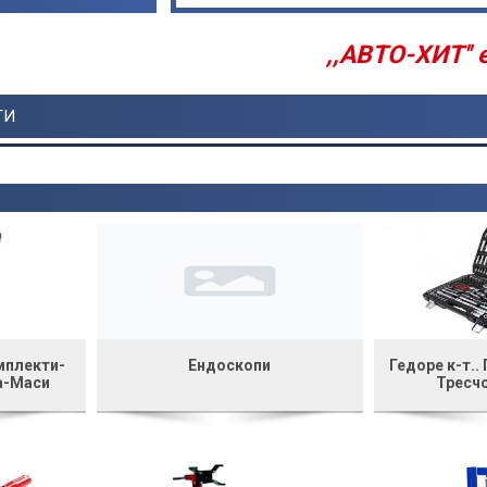
,,АВТО-ХИТ'' е Вносител
ТИ
мплекти-
Ендоскопи
Гедоре к-т..
а-Маси
Тресчо