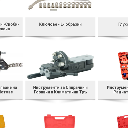
и -Скоби-
Ключове - L- образни
Глух
Окачв
пване на
Инструменти за Спирачни и
Инструмен
Мотове
Горивни и Климатични Тръ
Радиат