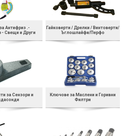
за Антифриз .-
Гайковерти / Дрелки / Винтоверти/
 - Свещи и Други
Ъглошлайфи/Перфо
ти за Сензори и
Ключове за Маслени и Горивни
дасонди
Филтри