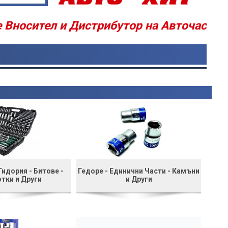
 и Дистрибутор на Авточасти - Аксесоари 
 Гидория - Битове -
Гедоре - Единични Части - Камъни
тки и Други
и Други