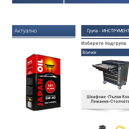
Актуално
Група - ИНСТРУМЕН
Изберете подгрупа
Всички
Шкафове -Пълни Ко
Лежанки-Столчет