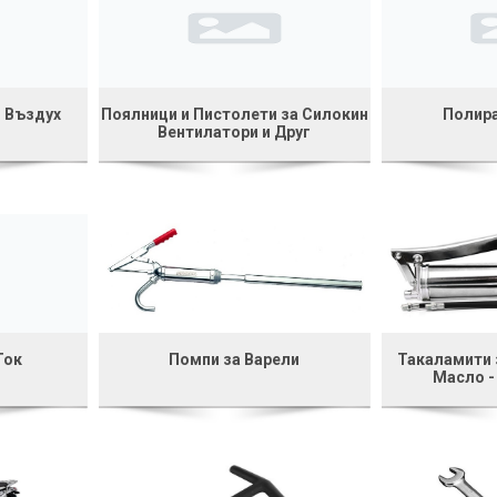
 Въздух
Поялници и Пистолети за Силокин
Полир
Вентилатори и Друг
Ток
Помпи за Варели
Такаламити з
Масло -