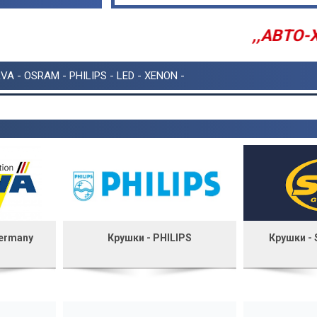
,,АВТО-ХИТ''
VA - OSRAM - PHILIPS - LED - XENON -
Germany
Крушки - PHILIPS
Крушки -