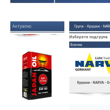
Актуално
Група - Крушки - NAR
Изберете подгрупа
Всички
Крушки - NARVA - 