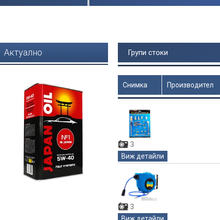
Актуално
Групи стоки
Снимка
Производител
Цена
3
Виж детайли
3
Виж детайли