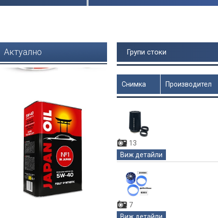
Актуално
Групи стоки
Снимка
Производител
Цена
13
Виж детайли
7
Виж детайли