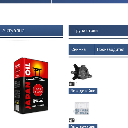
Актуално
Групи стоки
Снимка
Производител
Цена
1
Виж детайли
1
Виж детайли