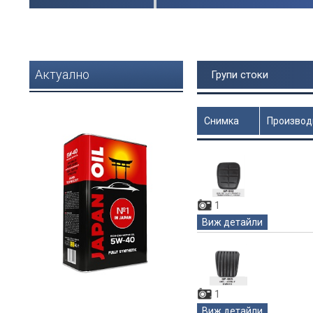
Актуално
Групи стоки
Снимка
Производ
Цена
1
Виж детайли
1
Виж детайли