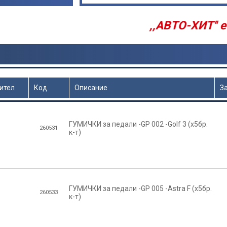
,,АВТО-ХИТ'' е Внос
ител
Код
Описание
З
ГУМИЧКИ за педали -GP 002 -Golf 3 (х5бр.
260531
к-т)
ГУМИЧКИ за педали -GP 005 -Astra F (х5бр.
260533
к-т)