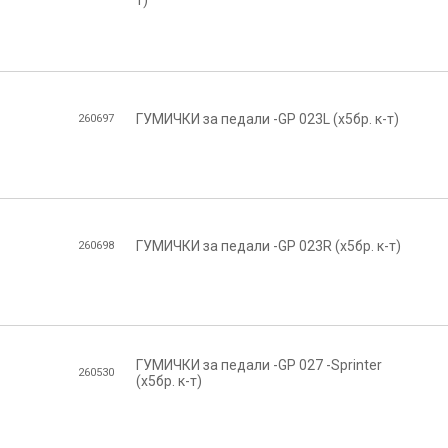
ГУМИЧКИ за педали -GP 023L (х5бр. к-т)
260697
ГУМИЧКИ за педали -GP 023R (х5бр. к-т)
260698
ГУМИЧКИ за педали -GP 027 -Sprinter
260530
(х5бр. к-т)