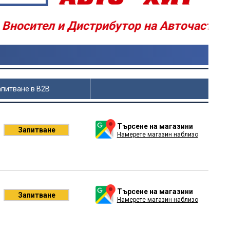
ител и Дистрибутор на Авточасти - Аксес
апитване в B2B
Търсене на магазини
Запитване
Намерете магазин наблизо
Търсене на магазини
Запитване
Намерете магазин наблизо