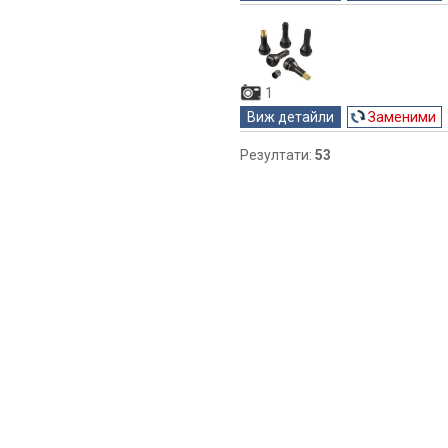
1
Виж детайли
Заменими
Резултати:
53