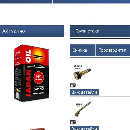
Актуално
Групи стоки
Снимка
Производител
Цена
1
Виж детайли
1
Виж детайли