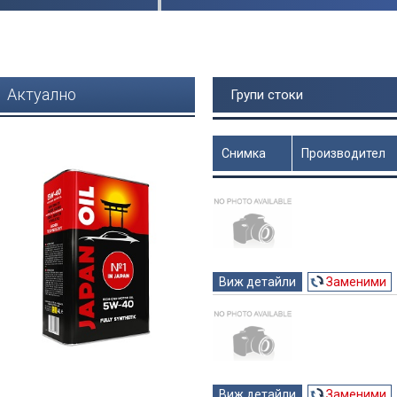
Актуално
Групи стоки
Снимка
Производител
Цена
Виж детайли
Заменими
Виж детайли
Заменими