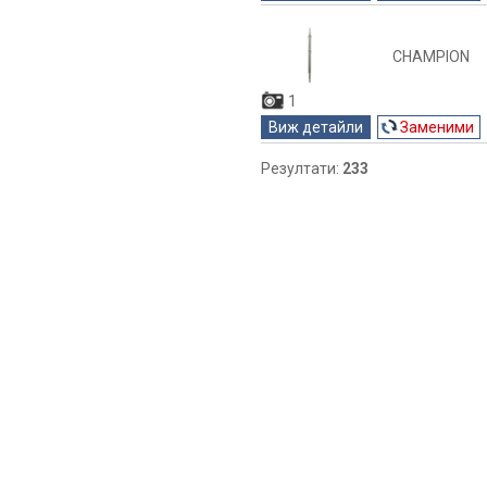
CHAMPION
1
Виж детайли
Заменими
Резултати:
233