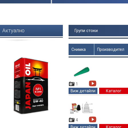
Актуално
Групи стоки
Снимка
Производител
Цена
1
Виж детайли
Каталог
4
Виж детайли
Каталог