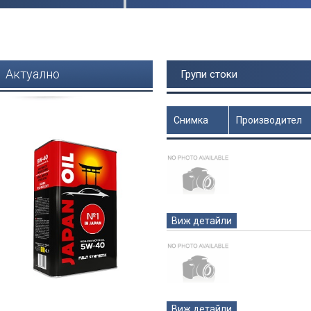
Актуално
Групи стоки
Снимка
Производител
Цена
Виж детайли
Виж детайли