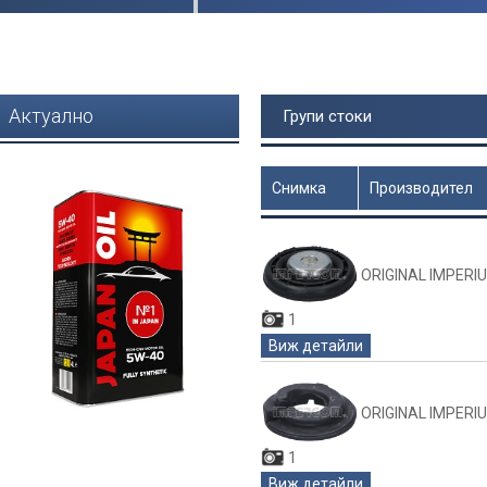
Актуално
Групи стоки
Снимка
Производител
Цена
ORIGINAL IMPERI
1
Виж детайли
ORIGINAL IMPERI
1
Виж детайли