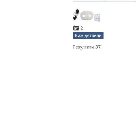
2
Виж детайли
Резултати:
37